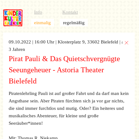
Info
Kontakt
einmalig
regelmäßig
09.10.2022 | 16:00 Uhr
| Klosterplatz 9, 33602 Bielefeld
| ab
3 Jahren
Pirat Pauli & Das Quietschvergnügte
Seeungeheuer - Astoria Theater
Bielefeld
Piratenlehrling Pauli ist auf großer Fahrt und da darf man kein
Angsthase sein. Aber Piraten fürchten sich ja vor gar nichts,
die sind immer furchtlos und mutig. Oder? Ein heiteres und
musikalisches Abenteuer, für kleine und große
Seeräuber*innen!
Mit: Thomas R. Niekamp